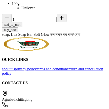
100gm
Unilever
add_to_cart
buy_now
soap, Lux Soap Bar Soft Glowলাক্স সাবান বার সফট গ্লো
QUICK LINKS
about us
privacy policy
terms and conditions
return and cancellation
policy
CONTACT US
Agrabad,chittagong